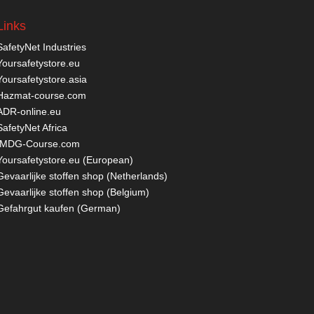
Links
SafetyNet Industries
Yoursafetystore.eu
Yoursafetystore.asia
Hazmat-course.com
ADR-online.eu
SafetyNet Africa
IMDG-Course.com
Yoursafetystore.eu (European)
Gevaarlijke stoffen shop (Netherlands)
Gevaarlijke stoffen shop (Belgium)
Gefahrgut kaufen
(German)