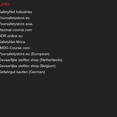
Links
SafetyNet Industries
Yoursafetystore.eu
Yoursafetystore.asia
Hazmat-course.com
ADR-online.eu
SafetyNet Africa
IMDG-Course.com
Yoursafetystore.eu (European)
Gevaarlijke stoffen shop (Netherlands)
Gevaarlijke stoffen shop (Belgium)
Gefahrgut kaufen
(German)