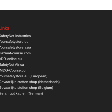
Links
SafetyNet Industries
Yoursafetystore.eu
Yoursafetystore.asia
Hazmat-course.com
ADR-online.eu
SafetyNet Africa
IMDG-Course.com
Yoursafetystore.eu (European)
Gevaarlijke stoffen shop (Netherlands)
Gevaarlijke stoffen shop (Belgium)
Gefahrgut kaufen
(German)