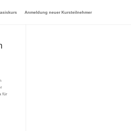
asiskurs
Anmeldung neuer Kursteilnehmer
n
n
er
 für