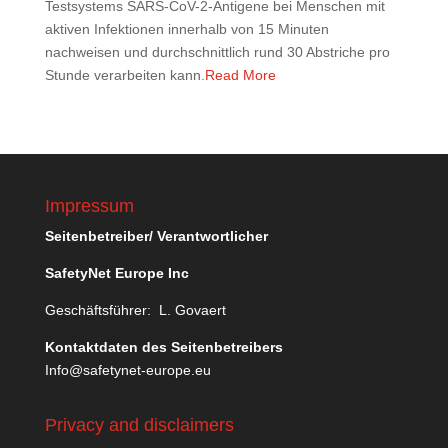
Testsystems SARS-CoV-2-Antigene bei Menschen mit
aktiven Infektionen innerhalb von 15 Minuten
nachweisen und durchschnittlich rund 30 Abstriche pro
Stunde verarbeiten kann.
Read More
Impressum
Seitenbetreiber/ Verantwortlicher
SafetyNet Europe Inc
Geschäftsführer: L. Govaert
Kontaktdaten des Seitenbetreibers
Info@safetynet-europe.eu
Privacy and disclaimers