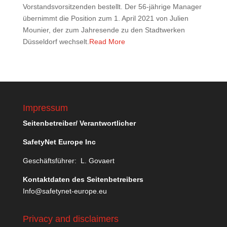
Vorstandsvorsitzenden bestellt. Der 56-jährige Manager
übernimmt die Position zum 1. April 2021 von Julien
Mounier, der zum Jahresende zu den Stadtwerken
Düsseldorf wechselt.
Read More
Impressum
Seitenbetreiber/ Verantwortlicher
SafetyNet Europe Inc
Geschäftsführer: L. Govaert
Kontaktdaten des Seitenbetreibers
Info@safetynet-europe.eu
Privacy and disclaimers