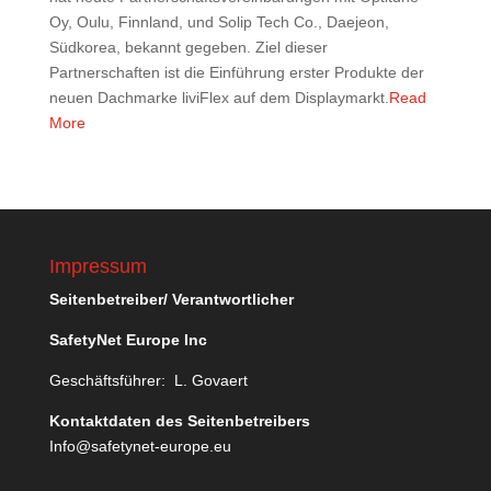
Oy, Oulu, Finnland, und Solip Tech Co., Daejeon,
Südkorea, bekannt gegeben. Ziel dieser
Partnerschaften ist die Einführung erster Produkte der
neuen Dachmarke liviFlex auf dem Displaymarkt.
Read
More
Impressum
Seitenbetreiber/ Verantwortlicher
SafetyNet Europe Inc
Geschäftsführer: L. Govaert
Kontaktdaten des Seitenbetreibers
Info@safetynet-europe.eu