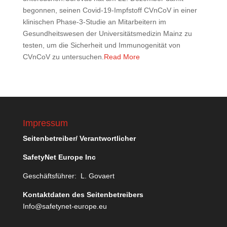
begonnen, seinen Covid-19-Impfstoff CVnCoV in einer
klinischen Phase-3-Studie an Mitarbeitern im
Gesundheitswesen der Universitätsmedizin Mainz zu
testen, um die Sicherheit und Immunogenität von
CVnCoV zu untersuchen.
Read More
Impressum
Seitenbetreiber/ Verantwortlicher
SafetyNet Europe Inc
Geschäftsführer: L. Govaert
Kontaktdaten des Seitenbetreibers
Info@safetynet-europe.eu