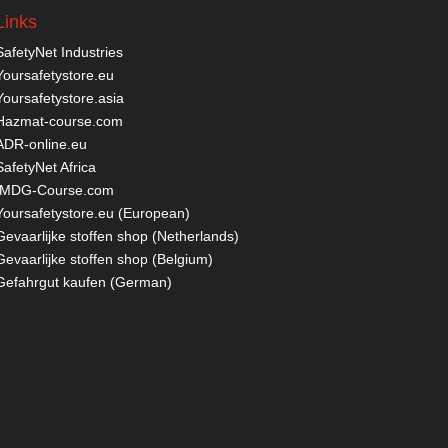
Links
SafetyNet Industries
Yoursafetystore.eu
Yoursafetystore.asia
Hazmat-course.com
ADR-online.eu
SafetyNet Africa
IMDG-Course.com
Yoursafetystore.eu (European)
Gevaarlijke stoffen shop (Netherlands)
Gevaarlijke stoffen shop (Belgium)
Gefahrgut kaufen
(German)