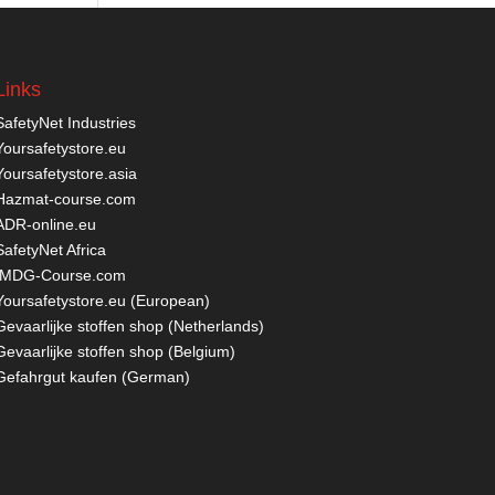
Links
SafetyNet Industries
Yoursafetystore.eu
Yoursafetystore.asia
Hazmat-course.com
ADR-online.eu
SafetyNet Africa
IMDG-Course.com
Yoursafetystore.eu (European)
Gevaarlijke stoffen shop (Netherlands)
Gevaarlijke stoffen shop (Belgium)
Gefahrgut kaufen
(German)