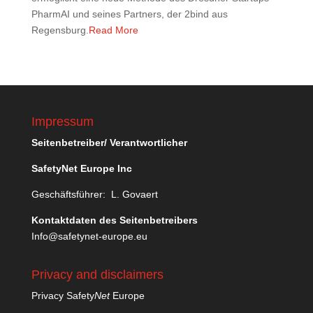
PharmAI und seines Partners, der 2bind aus
Regensburg.
Read More
Impressum
Seitenbetreiber/ Verantwortlicher
SafetyNet Europe Inc
Geschäftsführer: L. Govaert
Kontaktdaten des Seitenbetreibers
Info@safetynet-europe.eu
Privacy and disclaimers
Privacy Safety
Net
Europe