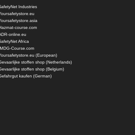
SafetyNet Industries
Yoursafetystore.eu
Yoursafetystore.asia
Hazmat-course.com
ADR-online.eu
SafetyNet Africa
IMDG-Course.com
Yoursafetystore.eu (European)
Gevaarlijke stoffen shop (Netherlands)
Gevaarlijke stoffen shop (Belgium)
Gefahrgut kaufen
(German)