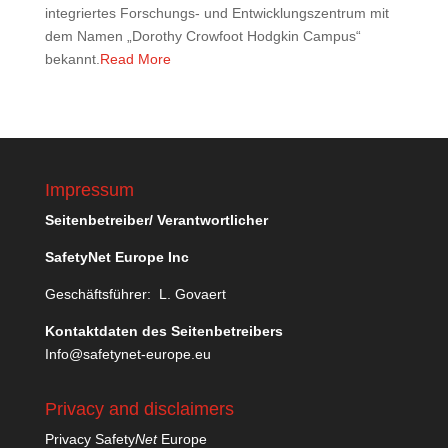
integriertes Forschungs- und Entwicklungszentrum mit
dem Namen „Dorothy Crowfoot Hodgkin Campus“
bekannt.
Read More
Impressum
Seitenbetreiber/ Verantwortlicher
SafetyNet Europe Inc
Geschäftsführer: L. Govaert
Kontaktdaten des Seitenbetreibers
Info@safetynet-europe.eu
Privacy and disclaimers
Privacy Safety
Net
Europe