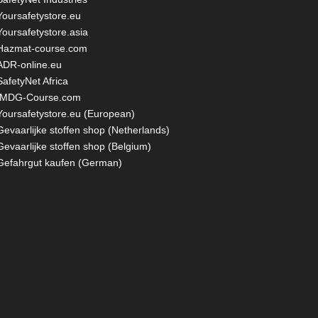
Yoursafetystore.eu
Yoursafetystore.asia
Hazmat-course.com
ADR-online.eu
SafetyNet Africa
IMDG-Course.com
Yoursafetystore.eu (European)
Gevaarlijke stoffen shop (Netherlands)
Gevaarlijke stoffen shop (Belgium)
Gefahrgut kaufen
(German)