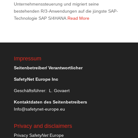
Unternehmenssteuerung und migriert seine
bestehenden R/3-Anwendungen auf die jüngste SAP-
Technologie SAP S/4HANA.
Read More
Impressum
Seitenbetreiber/ Verantwortlicher
SafetyNet Europe Inc
Geschäftsführer: L. Govaert
Kontaktdaten des Seitenbetreibers
Info@safetynet-europe.eu
Privacy and disclaimers
Privacy Safety
Net
Europe