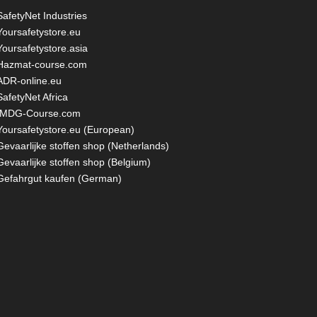
SafetyNet Industries
Yoursafetystore.eu
Yoursafetystore.asia
Hazmat-course.com
ADR-online.eu
SafetyNet Africa
IMDG-Course.com
Yoursafetystore.eu (European)
Gevaarlijke stoffen shop (Netherlands)
Gevaarlijke stoffen shop (Belgium)
Gefahrgut kaufen
(German)