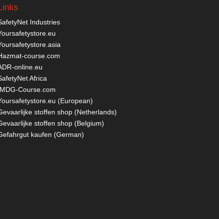
Links
SafetyNet Industries
Yoursafetystore.eu
Yoursafetystore.asia
Hazmat-course.com
ADR-online.eu
SafetyNet Africa
IMDG-Course.com
Yoursafetystore.eu (European)
Gevaarlijke stoffen shop (Netherlands)
Gevaarlijke stoffen shop (Belgium)
Gefahrgut kaufen
(German)